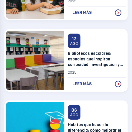
2025
LEER MÁS
13
AGO
Bibliotecas escolares:
espacios que inspiran
curiosidad, investigación y
amor por el saber
2025
LEER MÁS
06
AGO
Hábitos que hacen la
diferencia: cómo mejorar el