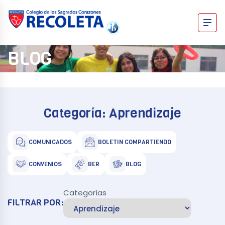
Skip
to
content
Recoleta – Blog
BLOG
Categoría:
Aprendizaje
COMUNICADOS
BOLETIN COMPARTIENDO
CONVENIOS
BER
BLOG
Categorías
FILTRAR POR: