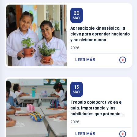
20
MAY
Aprendizaje kinestésico: la
clave para aprender haciendo
y no olvidar nunca
2026
LEER MÁS
15
MAY
Trabajo colaborativo en el
aula: importancia y las
habilidades que potencia
en los estudiantes
2026
LEER MÁS