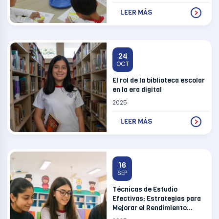
LEER MÁS
24
OCT
El rol de la biblioteca escolar
en la era digital
2025
LEER MÁS
16
SEP
Técnicas de Estudio
Efectivas: Estrategias para
Mejorar el Rendimiento
Académico