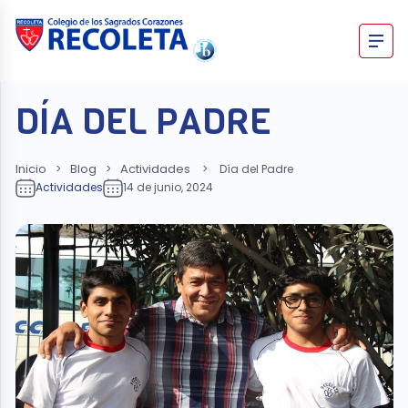
Skip
to
content
Recoleta – Blog
DÍA DEL PADRE
Inicio
Blog
Actividades
>
>
>
Día del Padre
Actividades
14 de junio, 2024