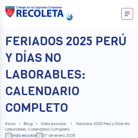
Skip
to
content
Recoleta – Blog
FERIADOS 2025 PERÚ
Y DÍAS NO
LABORABLES:
CALENDARIO
COMPLETO
Inicio
Blog
Vida escolar
>
>
>
Feriados 2025 Perú y Días No
Laborables: Calendario Completo
Vida escolar
07 de enero, 2025