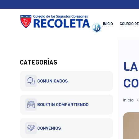
Skip
to
content
INICIO
COLEGIO R
Recoleta – Blog
LA
CATEGORÍAS
CO
COMUNICADOS
Inicio
>
BOLETIN COMPARTIENDO
CONVENIOS