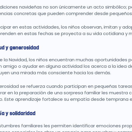
adiciones navideñas no son únicamente un acto simbólico; pe
encias concretas que pueden comprender desde pequeño
ticipar en estas actividades, los niños observan, imitan y ad
renden en estas fechas se proyecta a su vida cotidiana y 
ud y generosidad
e la Navidad, los niños encuentran muchas oportunidades pa
n amigo o ayudar en alguna actividad los acerca a la idea de 
uyen una mirada más consciente hacia los demás.
erosidad se refuerza cuando participan en pequeñas tareas 
rar en la preparación de una sorpresa familiar les muestr
vo. Este aprendizaje fortalece su empatía desde temprana 
a y solidaridad
stumbres familiares les permiten identificar emociones prop