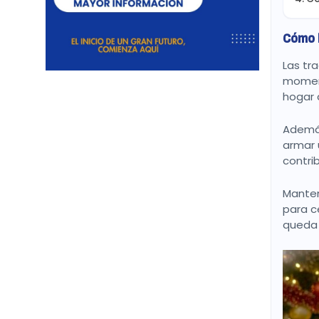
Cómo l
Las tr
moment
hogar 
Además
armar 
contri
Manten
para c
queda 