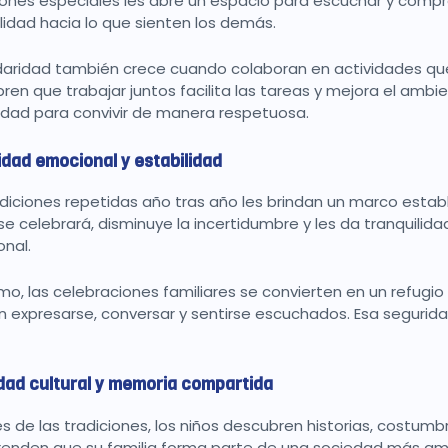
iones especiales les abre un espacio para escuchar y compre
ilidad hacia lo que sienten los demás.
idaridad también crece cuando colaboran en actividades que
ren que trabajar juntos facilita las tareas y mejora el ambie
dad para convivir de manera respetuosa.
dad emocional y estabilidad
adiciones repetidas año tras año les brindan un marco estab
e celebrará, disminuye la incertidumbre y les da tranquilida
onal.
mo, las celebraciones familiares se convierten en un refugio 
 expresarse, conversar y sentirse escuchados. Esa segurida
dad cultural y memoria compartida
és de las tradiciones, los niños descubren historias, costum
nden que su familia forma parte de una sociedad más ampli