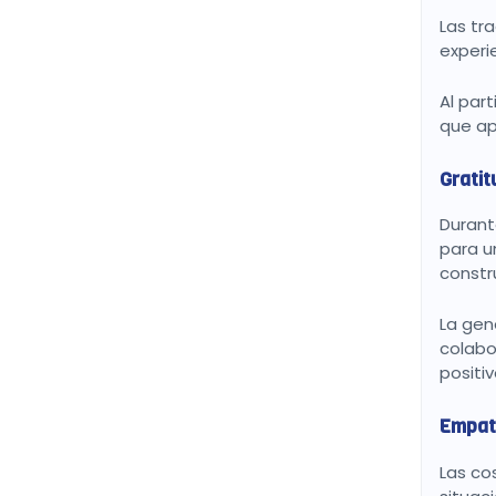
Las tr
experi
Al par
que ap
Gratit
Durant
para u
constr
La gen
colabo
positi
Empatí
Las co