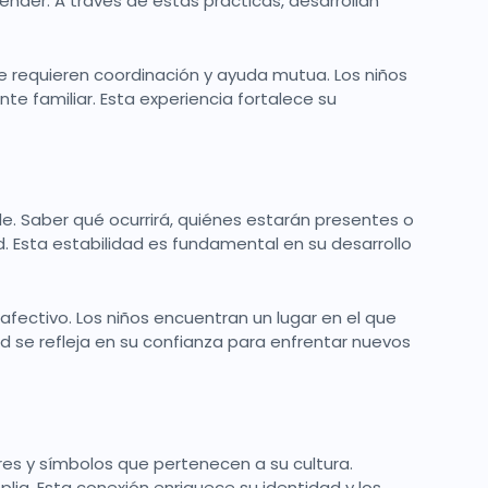
nder. A través de estas prácticas, desarrollan
 requieren coordinación y ayuda mutua. Los niños
nte familiar. Esta experiencia fortalece su
le. Saber qué ocurrirá, quiénes estarán presentes o
d. Esta estabilidad es fundamental en su desarrollo
afectivo. Los niños encuentran un lugar en el que
d se refleja en su confianza para enfrentar nuevos
bres y símbolos que pertenecen a su cultura.
a. Esta conexión enriquece su identidad y los