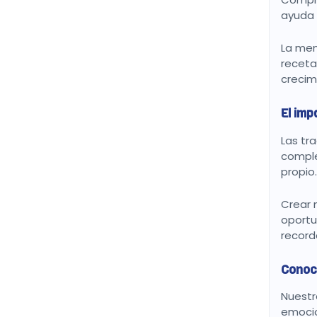
ayuda 
La mem
receta
crecim
El imp
Las tr
comple
propio
Crear 
oportu
record
Conoc
Nuest
emocio