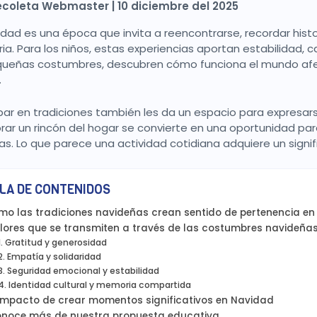
ecoleta Webmaster | 10 diciembre del 2025
idad es una época que invita a reencontrarse, recordar hi
a. Para los niños, estas experiencias aportan estabilidad, ca
ueñas costumbres, descubren cómo funciona el mundo afect
.
ipar en tradiciones también les da un espacio para expresar
rar un rincón del hogar se convierte en una oportunidad par
vas. Lo que parece una actividad cotidiana adquiere un signi
LA DE CONTENIDOS
o las tradiciones navideñas crean sentido de pertenencia en 
lores que se transmiten a través de las costumbres navideña
Gratitud y generosidad
Empatía y solidaridad
Seguridad emocional y estabilidad
Identidad cultural y memoria compartida
 impacto de crear momentos significativos en Navidad
noce más de nuestra propuesta educativa