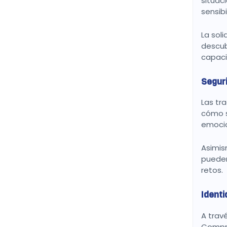
situac
sensib
La sol
descub
capaci
Seguri
Las tr
cómo s
emoci
Asimis
pueden
retos.
Identi
A trav
Compre