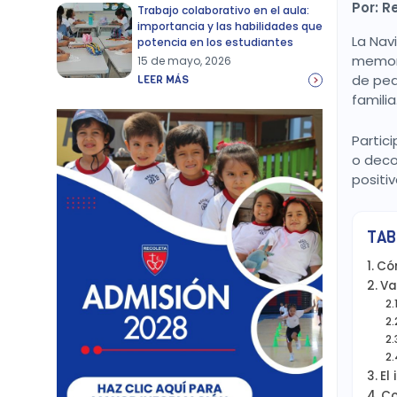
Por: R
Trabajo colaborativo en el aula:
importancia y las habilidades que
La Nav
potencia en los estudiantes
memori
15 de mayo, 2026
de peq
LEER MÁS
familia
Partic
o deco
positi
TAB
Cóm
Va
El
Co