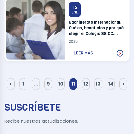
15
ENE
Bachillerato Internacional:
Qué es, beneficios y por qué
elegir el Colegio SS.CC.
Recoleta
2025
LEER MÁS
Paginación
de
<
1
…
9
10
11
12
13
14
>
entradas
SUSCRÍBETE
Recibe nuestras actualizaciones.