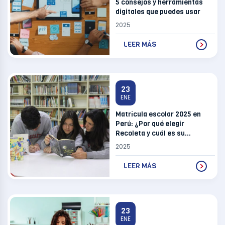
5 consejos y herramientas
digitales que puedes usar
2025
LEER MÁS
23
ENE
Matrícula escolar 2025 en
Perú: ¿Por qué elegir
Recoleta y cuál es su
propuesta educativa?
2025
LEER MÁS
23
ENE