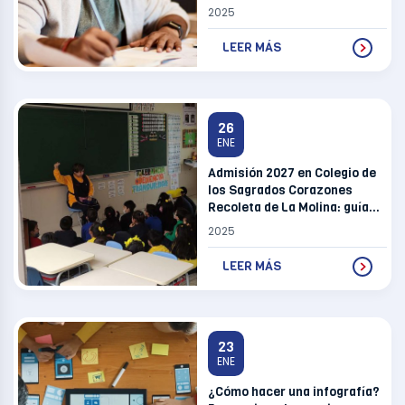
universidades?
2025
LEER MÁS
26
ENE
Admisión 2027 en Colegio de
los Sagrados Corazones
Recoleta de La Molina: guía
completa, vacantes y más
2025
LEER MÁS
23
ENE
¿Cómo hacer una infografía?