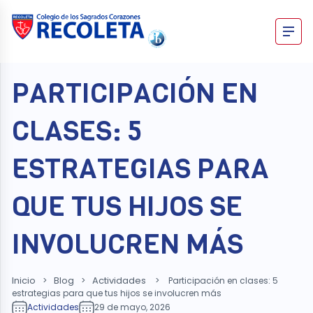
Skip
to
content
Recoleta – Blog
PARTICIPACIÓN EN
CLASES: 5
ESTRATEGIAS PARA
QUE TUS HIJOS SE
INVOLUCREN MÁS
Inicio
Blog
Actividades
>
>
>
Participación en clases: 5
estrategias para que tus hijos se involucren más
Actividades
29 de mayo, 2026