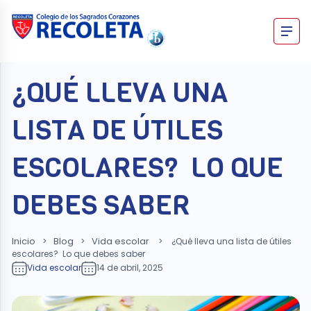
Skip
to
content
Recoleta – Blog
¿QUÉ LLEVA UNA
LISTA DE ÚTILES
ESCOLARES? LO QUE
DEBES SABER
Inicio
Blog
Vida escolar
>
>
>
¿Qué lleva una lista de útiles
escolares? Lo que debes saber
Vida escolar
14 de abril, 2025