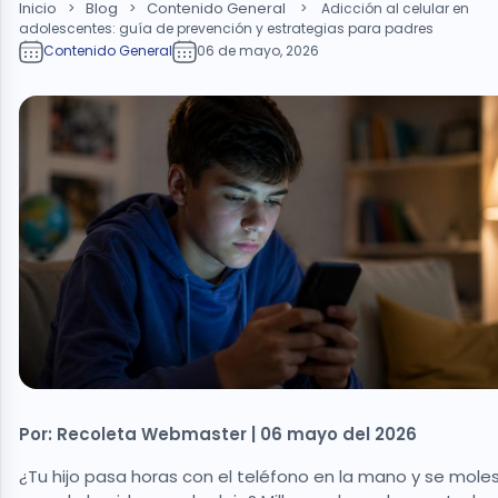
Inicio
Blog
Contenido General
>
>
>
Adicción al celular en
adolescentes: guía de prevención y estrategias para padres
Contenido General
06 de mayo, 2026
Por: Recoleta Webmaster | 06 mayo del 2026
¿Tu hijo pasa horas con el teléfono en la mano y se mole