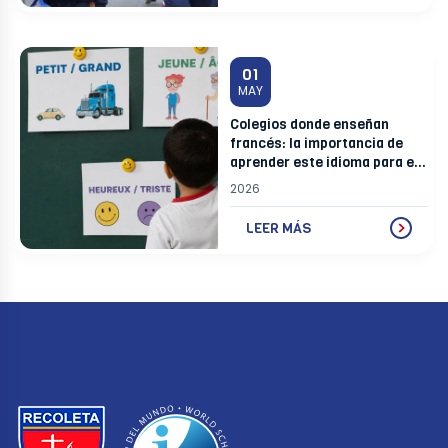
01
MAY
Colegios donde enseñan
francés: la importancia de
aprender este idioma para el
futuro de tus hijos
2026
LEER MÁS