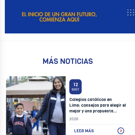
MÁS NOTICIAS
12
MAY
Colegios católicos en
Lima: consejos para elegir el
mejor y una propuesta
formativa integral
2026
LEER MÁS