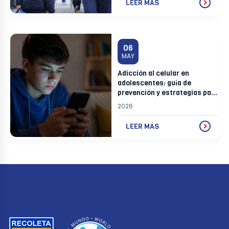
LEER MÁS
06
MAY
Adicción al celular en
adolescentes: guía de
prevención y estrategias para
padres
2026
LEER MÁS