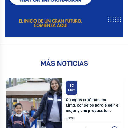
MÁS NOTICIAS
12
MAY
Colegios católicos en
Lima: consejos para elegir el
mejor y una propuesta
formativa integral
2026