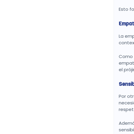
Esto f
Empat
La emp
contex
Como 
empatí
el pró
Sensib
Por ot
necesi
respet
Además
sensibi