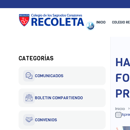
Skip
to
content
INICIO
COLEGIO R
Recoleta – Blog
HA
CATEGORÍAS
FO
COMUNICADOS
PR
BOLETIN COMPARTIENDO
Inicio
>
Apre
CONVENIOS