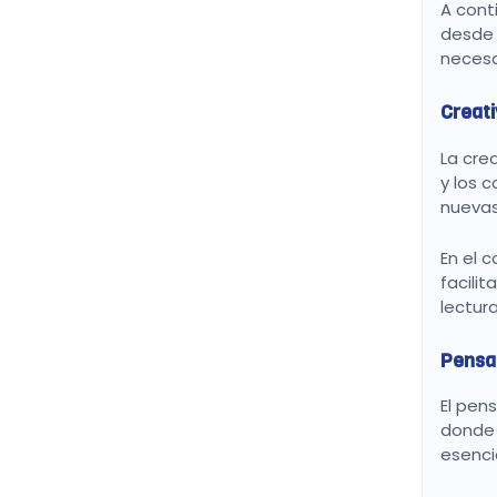
A cont
desde 
necesa
Creati
La cre
y los 
nuevas
En el 
facili
lectur
Pensa
El pen
donde 
esenci