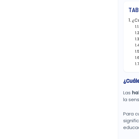
TAB
¿Cu
¿Cuále
Las
ha
la sens
Para c
signif
educaci