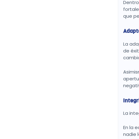
Dentro
fortal
que pe
Adapta
La ada
de éxi
cambio
Asimis
apertu
negati
Integr
La int
En la 
nadie 