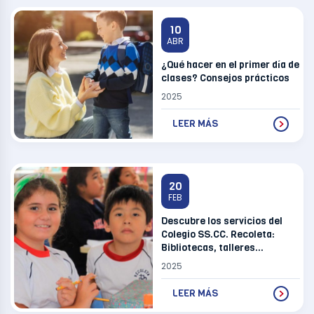
10
ABR
¿Qué hacer en el primer día de
clases? Consejos prácticos
2025
LEER MÁS
20
FEB
Descubre los servicios del
Colegio SS.CC. Recoleta:
Bibliotecas, talleres
gratuitos, asesoría espiritual
2025
y más
LEER MÁS