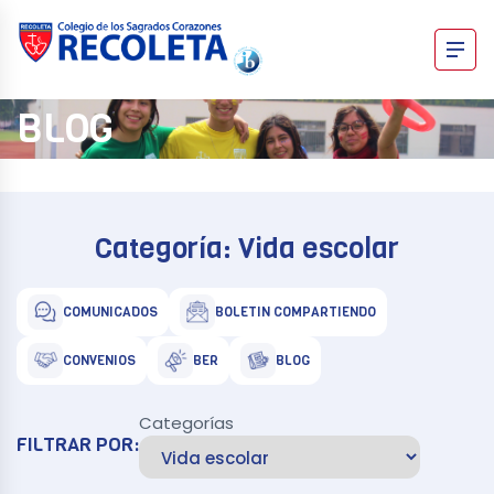
Skip
to
content
Recoleta – Blog
BLOG
Categoría:
Vida escolar
COMUNICADOS
BOLETIN COMPARTIENDO
CONVENIOS
BER
BLOG
Categorías
FILTRAR POR: