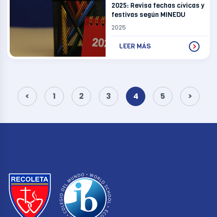
2025: Revisa fechas cívicas y
festivas según MINEDU
2025
LEER MÁS
Paginación
de
<
1
2
3
4
5
>
entradas