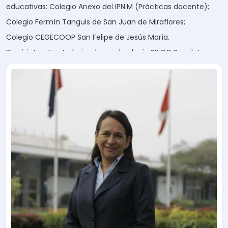
educativas: Colegio Anexo del IPN.M (Prácticas docente);
Colegio Fermín Tanguis de San Juan de Miraflores;
Colegio CEGECOOP San Felipe de Jesús María.
Diecisiete años trabajando en el colegio SS.CC Recoleta
donde se ha desempeñado como: Tutora de aula;
Docente; Asesora de Formación y del área de Persona,
Familia y Relaciones Humanas; Jefa de Formación y
Convivencia; Coordinadora de grado, Sub Directora de
Formación y Pastoral; y actualmente ocupa el cargo de
Directora del Colegio.